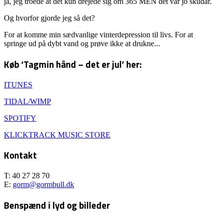
ja, jeg troede at det kun drejede sig om 365 MEN det var jo skudår.
Og hvorfor gjorde jeg så det?
For at komme min sædvanlige vinterdepression til livs. For at
springe ud på dybt vand og prøve ikke at drukne...
Køb ‘Tagmin hånd – det er jul’ her:
ITUNES
TIDAL/WIMP
SPOTIFY
KLICKTRACK MUSIC STORE
Kontakt
T: 40 27 28 70
E:
gorm@gormbull.dk
Benspænd i lyd og billeder