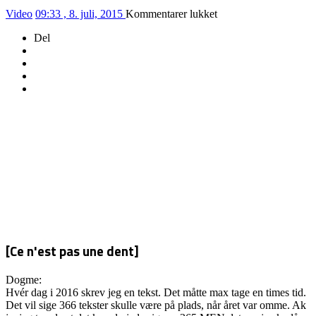
til
Video
09:33 , 8. juli, 2015
Kommentarer lukket
I
Del
Danmark
er
jeg
født
–
og
du
er
velkommen!
[Ce n'est pas une dent]
Dogme:
Hvér dag i 2016 skrev jeg en tekst. Det måtte max tage en times tid.
Det vil sige 366 tekster skulle være på plads, når året var omme. Ak