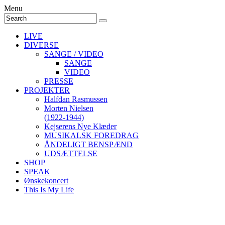
Menu
LIVE
DIVERSE
SANGE / VIDEO
SANGE
VIDEO
PRESSE
PROJEKTER
Halfdan Rasmussen
Morten Nielsen
(1922-1944)
Kejserens Nye Klæder
MUSIKALSK FOREDRAG
ÅNDELIGT BENSPÆND
UDSÆTTELSE
SHOP
SPEAK
Ønskekoncert
This Is My Life