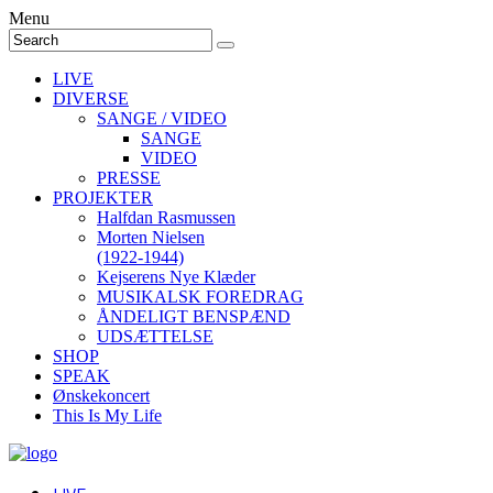
Menu
LIVE
DIVERSE
SANGE / VIDEO
SANGE
VIDEO
PRESSE
PROJEKTER
Halfdan Rasmussen
Morten Nielsen
(1922-1944)
Kejserens Nye Klæder
MUSIKALSK FOREDRAG
ÅNDELIGT BENSPÆND
UDSÆTTELSE
SHOP
SPEAK
Ønskekoncert
This Is My Life