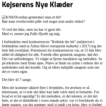
Kejserens Nye Klæder
Hvordan gentænker man et hit?
Bør man overhovedet pille ved noget som andre elsker?
Vi ved det ikke, men nu har vi gjort det.
Med vi, mener jeg Palle Hjorth og mig.
I forbindelse med konkurrencen ”Rethink the hit” (udskrevet i
forbindelse med at Århus bliver europæisk kulturby i 2017) tog det
hele lidt overhånd. Præmissen for konkurrencen var, at 15 hits blev
stillet til rådighed for alle. Fortolk eller gentænk sangene, lød det.
Det var udfordringen. Vi valgte at fjerne musikken og melodien. Se
på teksterne med friske øjne. Prøve at finde en rytme i ordene der er
anderledes end det kendte. Og så ellers indspille sangene som om
det er vores egne.
Det blev til 7 sange.
Men der kommer sikkert flere i fremtiden, for øvelsen er så
interessant, at vi nok slet ikke kan lade være med at fortsætte. For
hvad er et hit egentlig? Er det melodien, er det teksten, er det det
hele, er det et tidsbillede i vores minde-arkiv, var vi forelskede da vi
hørte sangen, var det sommer, stod vi midt i en krise, blev vi forført