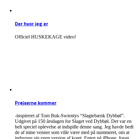
Der hvor jeg er
Officiel HUSKEKAGE video!
Prøjserne kommer
-inspireret af Tom Buk-Swientys “Slagtebænk Dybbøl”.
Udgivet på 150 årsdagen for Slaget ved Dybbøl. Det var en
helt speciel oplevelse at indspille denne sang. Jeg havde bedt
de af mine venner som ville være med på nummeret, om at
indsynge sin egen version af koret. Enten på iPhone, foran...