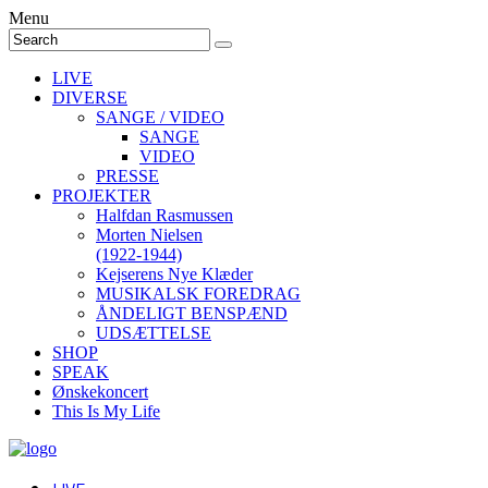
Menu
LIVE
DIVERSE
SANGE / VIDEO
SANGE
VIDEO
PRESSE
PROJEKTER
Halfdan Rasmussen
Morten Nielsen
(1922-1944)
Kejserens Nye Klæder
MUSIKALSK FOREDRAG
ÅNDELIGT BENSPÆND
UDSÆTTELSE
SHOP
SPEAK
Ønskekoncert
This Is My Life