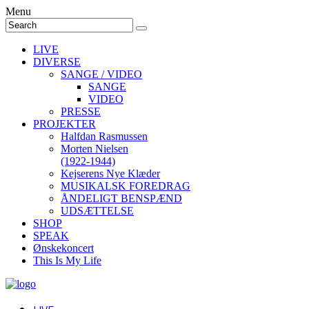
Menu
LIVE
DIVERSE
SANGE / VIDEO
SANGE
VIDEO
PRESSE
PROJEKTER
Halfdan Rasmussen
Morten Nielsen
(1922-1944)
Kejserens Nye Klæder
MUSIKALSK FOREDRAG
ÅNDELIGT BENSPÆND
UDSÆTTELSE
SHOP
SPEAK
Ønskekoncert
This Is My Life