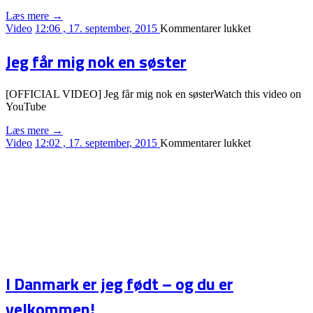
Læs mere →
til
Video
12:06 , 17. september, 2015
Kommentarer lukket
Tænker
på
Jeg får mig nok en søster
dig!
[OFFICIAL VIDEO] Jeg får mig nok en søsterWatch this video on
YouTube
Læs mere →
til
Video
12:02 , 17. september, 2015
Kommentarer lukket
Jeg
får
mig
nok
en
søster
I Danmark er jeg født – og du er
velkommen!