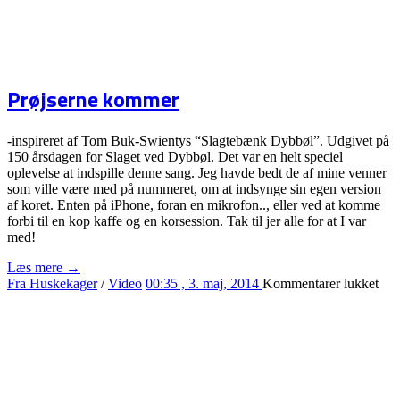
Prøjserne kommer
-inspireret af Tom Buk-Swientys “Slagtebænk Dybbøl”. Udgivet på
150 årsdagen for Slaget ved Dybbøl. Det var en helt speciel
oplevelse at indspille denne sang. Jeg havde bedt de af mine venner
som ville være med på nummeret, om at indsynge sin egen version
af koret. Enten på iPhone, foran en mikrofon.., eller ved at komme
forbi til en kop kaffe og en korsession. Tak til jer alle for at I var
med!
Læs mere →
til
Fra Huskekager
/
Video
00:35 , 3. maj, 2014
Kommentarer lukket
Prø
ko