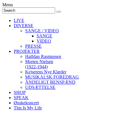
Menu
LIVE
DIVERSE
SANGE / VIDEO
SANGE
VIDEO
PRESSE
PROJEKTER
Halfdan Rasmussen
Morten Nielsen
(1922-1944)
Kejserens Nye Klæder
MUSIKALSK FOREDRAG
ÅNDELIGT BENSPÆND
UDSÆTTELSE
SHOP
SPEAK
Ønskekoncert
This Is My Life