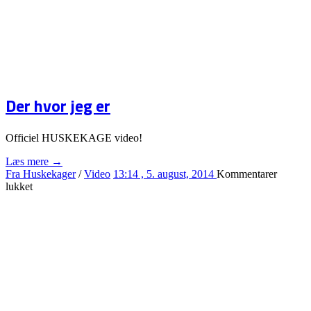
Der hvor jeg er
Officiel HUSKEKAGE video!
Læs mere →
Fra Huskekager
/
Video
13:14 , 5. august, 2014
Kommentarer
til
lukket
Der
hvor
jeg
er