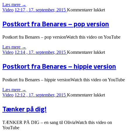
Læs mere →
til
Video
12:17 , 17. september, 2015
Kommentarer lukket
Stjernerne
græder
Postkort fra Benares – pop version
Postkort fra Benares – pop versionWatch this video on YouTube
Læs mere →
til
Video
12:14 , 17. september, 2015
Kommentarer lukket
Postkort
fra
Postkort fra Benares – hippie version
Benares
–
pop
Postkort fra Benares – hippie versionWatch this video on YouTube
version
Læs mere →
til
Video
12:12 , 17. september, 2015
Kommentarer lukket
Postkort
fra
Tænker på dig!
Benares
–
hippie
TÆNKER PÅ DIG – en sang til OliviaWatch this video on
version
YouTube