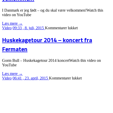
I Danmark er jeg født – og du skal være velkommen!Watch this
video on YouTube
Læs mere →
til
Video
09:33 , 8. juli, 2015
Kommentarer lukket
I
Danmark
Huskekagetour 2014 – koncert fra
er
jeg
Fermaten
født
–
og
Gorm Bull – Huskekagetour 2014 koncertWatch this video on
du
YouTube
er
velkommen!
Læs mere →
til
Video
06:41 , 23. april, 2015
Kommentarer lukket
Huskekagetour
2014
–
koncert
fra
Fermaten