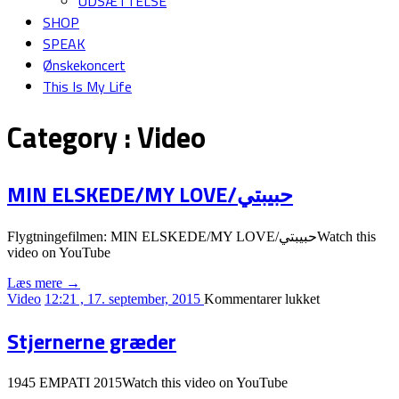
UDSÆTTELSE
SHOP
SPEAK
Ønskekoncert
This Is My Life
Category :
Video
MIN ELSKEDE/MY LOVE/حبيبتي
Flygtningefilmen: MIN ELSKEDE/MY LOVE/حبيبتيWatch this
video on YouTube
Læs mere →
til
Video
12:21 , 17. september, 2015
Kommentarer lukket
MIN
ELSKEDE/
Stjernerne græder
LOVE/
حبيبتي
1945 EMPATI 2015Watch this video on YouTube