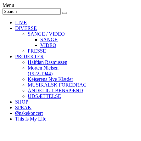
Menu
LIVE
DIVERSE
SANGE / VIDEO
SANGE
VIDEO
PRESSE
PROJEKTER
Halfdan Rasmussen
Morten Nielsen
(1922-1944)
Kejserens Nye Klæder
MUSIKALSK FOREDRAG
ÅNDELIGT BENSPÆND
UDSÆTTELSE
SHOP
SPEAK
Ønskekoncert
This Is My Life