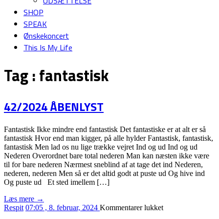
UDSÆTTELSE
SHOP
SPEAK
Ønskekoncert
This Is My Life
Tag :
fantastisk
42/2024 ÅBENLYST
Fantastisk Ikke mindre end fantastisk Det fantastiske er at alt er så
fantastisk Hvor end man kigger, på alle hylder Fantastisk, fantastisk,
fantastisk Men lad os nu lige trække vejret Ind og ud Ind og ud
Nederen Overordnet bare total nederen Man kan næsten ikke være
til for bare nederen Nærmest sneblind af at tage det ind Nederen,
nederen, nederen Men så er det altid godt at puste ud Og hive ind
Og puste ud Et sted imellem […]
Læs mere →
til
Respit
07:05 , 8. februar, 2024
Kommentarer lukket
42/2024