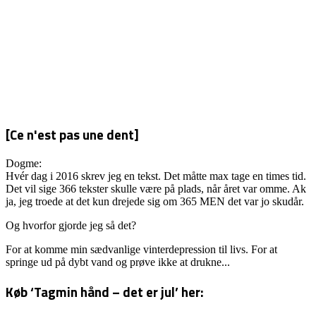
ÅBENLYST
[Ce n'est pas une dent]
Dogme:
Hvér dag i 2016 skrev jeg en tekst. Det måtte max tage en times tid.
Det vil sige 366 tekster skulle være på plads, når året var omme. Ak
ja, jeg troede at det kun drejede sig om 365 MEN det var jo skudår.
Og hvorfor gjorde jeg så det?
For at komme min sædvanlige vinterdepression til livs. For at
springe ud på dybt vand og prøve ikke at drukne...
Køb ‘Tagmin hånd – det er jul’ her: