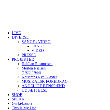
LIVE
DIVERSE
SANGE / VIDEO
SANGE
VIDEO
PRESSE
PROJEKTER
Halfdan Rasmussen
Morten Nielsen
(1922-1944)
Kejserens Nye Klæder
MUSIKALSK FOREDRAG
ÅNDELIGT BENSPÆND
UDSÆTTELSE
SHOP
SPEAK
Ønskekoncert
This Is My Life