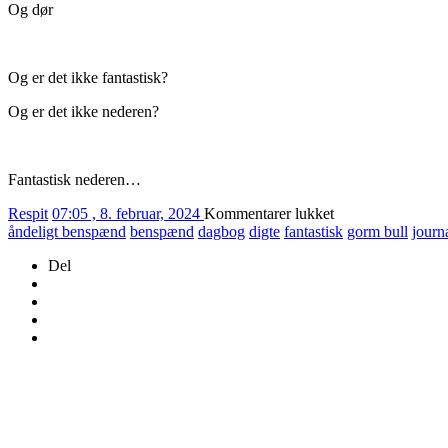
Og dør
Og er det ikke fantastisk?
Og er det ikke nederen?
Fantastisk nederen…
til
Respit
07:05 , 8. februar, 2024
Kommentarer lukket
42/2024
åndeligt benspænd
benspænd
dagbog
digte
fantastisk
gorm bull
journ
ÅBENLYST
Del