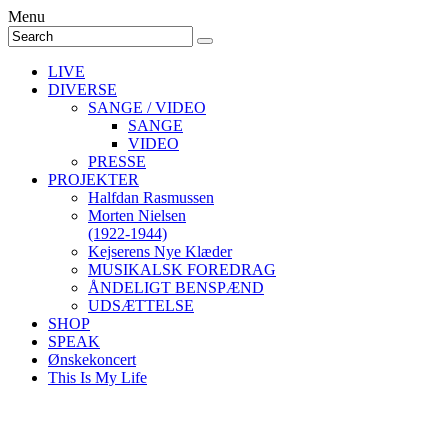
Menu
LIVE
DIVERSE
SANGE / VIDEO
SANGE
VIDEO
PRESSE
PROJEKTER
Halfdan Rasmussen
Morten Nielsen
(1922-1944)
Kejserens Nye Klæder
MUSIKALSK FOREDRAG
ÅNDELIGT BENSPÆND
UDSÆTTELSE
SHOP
SPEAK
Ønskekoncert
This Is My Life