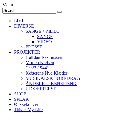
Menu
LIVE
DIVERSE
SANGE / VIDEO
SANGE
VIDEO
PRESSE
PROJEKTER
Halfdan Rasmussen
Morten Nielsen
(1922-1944)
Kejserens Nye Klæder
MUSIKALSK FOREDRAG
ÅNDELIGT BENSPÆND
UDSÆTTELSE
SHOP
SPEAK
Ønskekoncert
This Is My Life