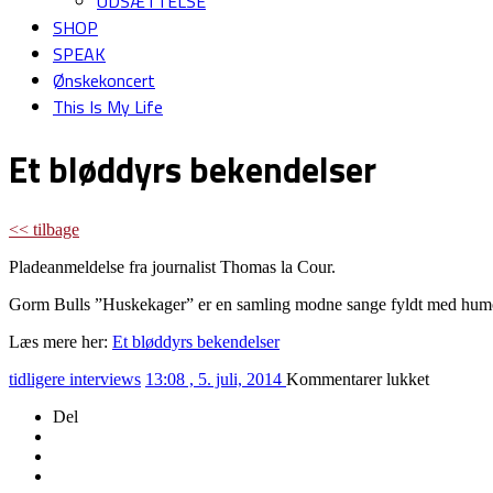
UDSÆTTELSE
SHOP
SPEAK
Ønskekoncert
This Is My Life
Et bløddyrs bekendelser
<< tilbage
Pladeanmeldelse fra journalist Thomas la Cour.
Gorm Bulls ”Huskekager” er en samling modne sange fyldt med humo
Læs mere her:
Et bløddyrs bekendelser
til
tidligere interviews
13:08 , 5. juli, 2014
Kommentarer lukket
Et
Del
bløddyrs
bekendel