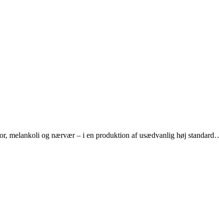
r, melankoli og nærvær – i en produktion af usædvanlig høj standard
ser