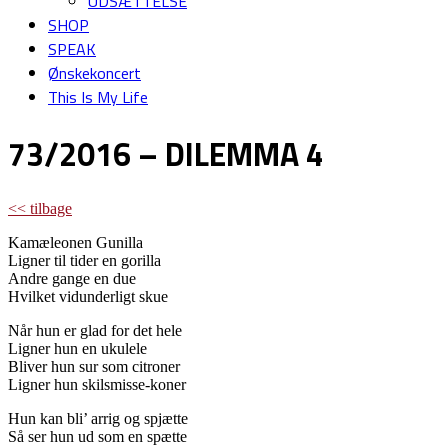
UDSÆTTELSE
SHOP
SPEAK
Ønskekoncert
This Is My Life
73/2016 – DILEMMA 4
<< tilbage
Kamæleonen Gunilla
Ligner til tider en gorilla
Andre gange en due
Hvilket vidunderligt skue
Når hun er glad for det hele
Ligner hun en ukulele
Bliver hun sur som citroner
Ligner hun skilsmisse-koner
Hun kan bli’ arrig og spjætte
Så ser hun ud som en spætte