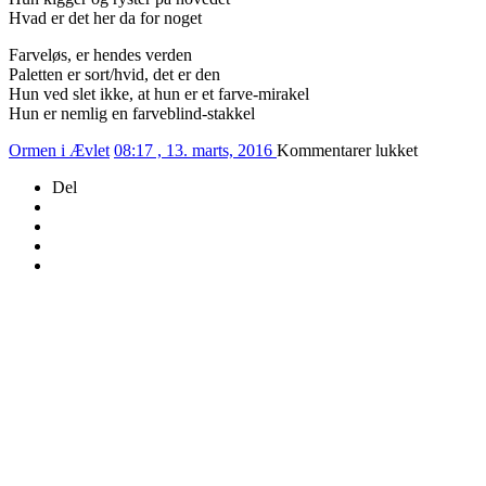
Hvad er det her da for noget
Farveløs, er hendes verden
Paletten er sort/hvid, det er den
Hun ved slet ikke, at hun er et farve-mirakel
Hun er nemlig en farveblind-stakkel
til
Ormen i Ævlet
08:17 , 13. marts, 2016
Kommentarer lukket
73/2016
Del
–
DILEM
4