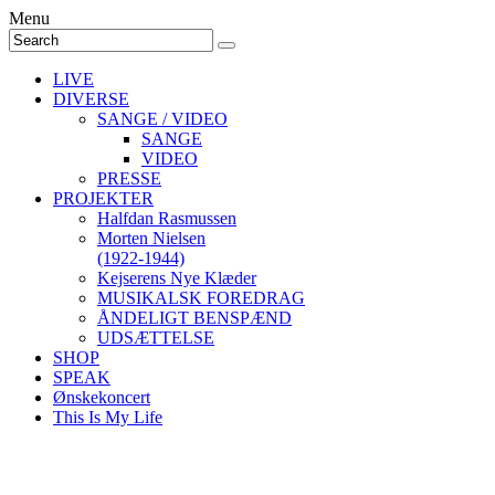
Menu
LIVE
DIVERSE
SANGE / VIDEO
SANGE
VIDEO
PRESSE
PROJEKTER
Halfdan Rasmussen
Morten Nielsen
(1922-1944)
Kejserens Nye Klæder
MUSIKALSK FOREDRAG
ÅNDELIGT BENSPÆND
UDSÆTTELSE
SHOP
SPEAK
Ønskekoncert
This Is My Life