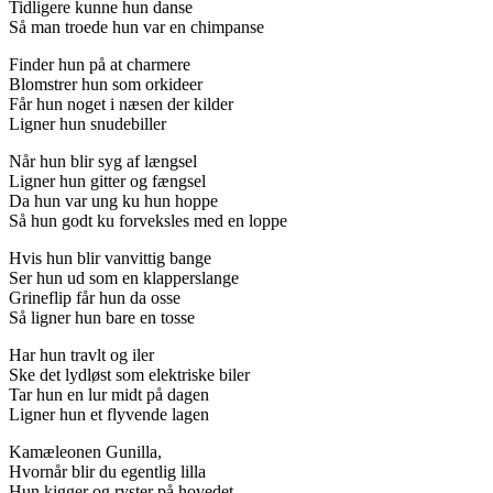
Tidligere kunne hun danse
Så man troede hun var en chimpanse
Finder hun på at charmere
Blomstrer hun som orkideer
Får hun noget i næsen der kilder
Ligner hun snudebiller
Når hun blir syg af længsel
Ligner hun gitter og fængsel
Da hun var ung ku hun hoppe
Så hun godt ku forveksles med en loppe
Hvis hun blir vanvittig bange
Ser hun ud som en klapperslange
Grineflip får hun da osse
Så ligner hun bare en tosse
Har hun travlt og iler
Ske det lydløst som elektriske biler
Tar hun en lur midt på dagen
Ligner hun et flyvende lagen
Kamæleonen Gunilla,
Hvornår blir du egentlig lilla
Hun kigger og ryster på hovedet