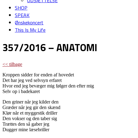
UDSÆTTELSE
SHOP
SPEAK
Ønskekoncert
This Is My Life
357/2016 – ANATOMI
<< tilbage
Kroppen sidder for enden af hovedet
Det har jeg ved selvsyn erfaret
Hvor end jeg bevæger mig følger den efter mig
Selv op i badekaret
Den griner når jeg kilder den
Græder når jeg gir den skænd
Klør når et myggestik driller
Den vokser og den taber sig
Trættes den så gaber jeg
Dugger mine læsebriller