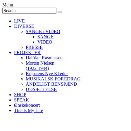
Menu
LIVE
DIVERSE
SANGE / VIDEO
SANGE
VIDEO
PRESSE
PROJEKTER
Halfdan Rasmussen
Morten Nielsen
(1922-1944)
Kejserens Nye Klæder
MUSIKALSK FOREDRAG
ÅNDELIGT BENSPÆND
UDSÆTTELSE
SHOP
SPEAK
Ønskekoncert
This Is My Life