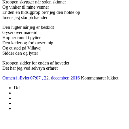
Kroppen skygger når solen skinner
Og vinker til mine venner
Er den en hidsigprop be’r jeg den holde op
Imens jeg står på hænder
Den lugter når jeg er beskidt
Gyser over mareridt
Hopper rundt i pytter
Den keder og forbavser mig
Og et sted på Villavej
Sidder den og lytter
Kroppen sidder for enden af hovedet
Det har jeg ved selvsyn erfaret
til
Ormen i Ævlet
07:07 , 22. december, 2016
Kommentarer lukket
357/2
Del
–
ANA