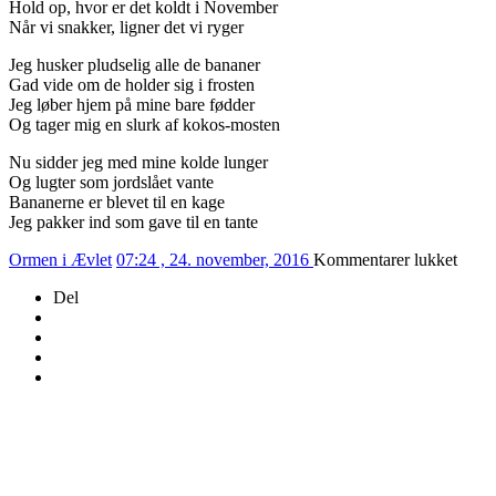
Hold op, hvor er det koldt i November
Når vi snakker, ligner det vi ryger
Jeg husker pludselig alle de bananer
Gad vide om de holder sig i frosten
Jeg løber hjem på mine bare fødder
Og tager mig en slurk af kokos-mosten
Nu sidder jeg med mine kolde lunger
Og lugter som jordslået vante
Bananerne er blevet til en kage
Jeg pakker ind som gave til en tante
til
Ormen i Ævlet
07:24 , 24. november, 2016
Kommentarer lukket
329/
Del
–
VOI
PYG
MÆ