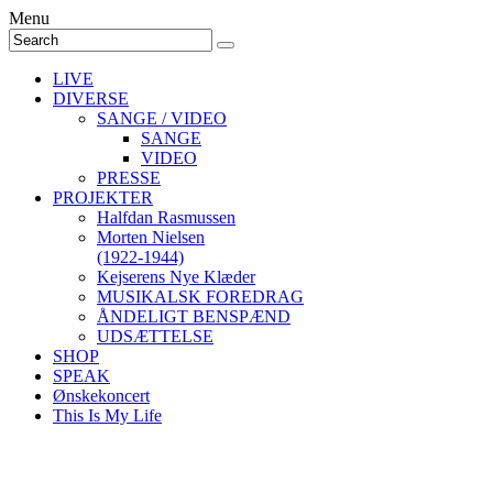
Menu
LIVE
DIVERSE
SANGE / VIDEO
SANGE
VIDEO
PRESSE
PROJEKTER
Halfdan Rasmussen
Morten Nielsen
(1922-1944)
Kejserens Nye Klæder
MUSIKALSK FOREDRAG
ÅNDELIGT BENSPÆND
UDSÆTTELSE
SHOP
SPEAK
Ønskekoncert
This Is My Life