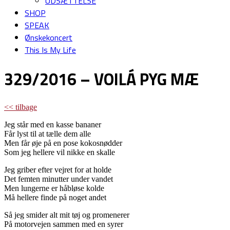
UDSÆTTELSE
SHOP
SPEAK
Ønskekoncert
This Is My Life
329/2016 – VOILÁ PYG MÆ
<< tilbage
Jeg står med en kasse bananer
Får lyst til at tælle dem alle
Men får øje på en pose kokosnødder
Som jeg hellere vil nikke en skalle
Jeg griber efter vejret for at holde
Det femten minutter under vandet
Men lungerne er håbløse kolde
Må hellere finde på noget andet
Så jeg smider alt mit tøj og promenerer
På motorvejen sammen med en syrer