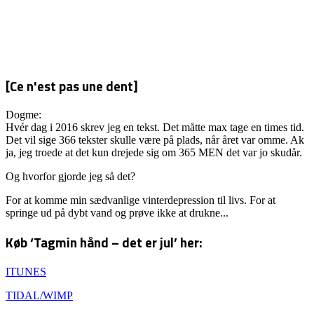
[Ce n'est pas une dent]
Dogme:
Hvér dag i 2016 skrev jeg en tekst. Det måtte max tage en times tid.
Det vil sige 366 tekster skulle være på plads, når året var omme. Ak
ja, jeg troede at det kun drejede sig om 365 MEN det var jo skudår.
Og hvorfor gjorde jeg så det?
For at komme min sædvanlige vinterdepression til livs. For at
springe ud på dybt vand og prøve ikke at drukne...
Køb ‘Tagmin hånd – det er jul’ her:
ITUNES
TIDAL/WIMP