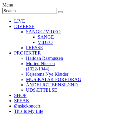
Menu
LIVE
DIVERSE
SANGE / VIDEO
SANGE
VIDEO
PRESSE
PROJEKTER
Halfdan Rasmussen
Morten Nielsen
(1922-1944)
Kejserens Nye Klæder
MUSIKALSK FOREDRAG
ÅNDELIGT BENSPÆND
UDSÆTTELSE
SHOP
SPEAK
Ønskekoncert
This Is My Life