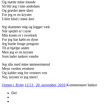
Og mætte mine munde
Så blir jeg i min andedam
Og græder tørre tårer
For jeg er en kryster
Uden blod i mine årer
Jeg skammer mig og kigger væk
Når spejlet er i syne
Min konto er i overtræk
For jeg har købt en dyne
Jeg burde bruge pengene
Til at hjælpe andre
Men jeg er en kryster
Som lader tanken vandre
Jeg slås med mine tømmermænd
Mens verden eroderer
Og kalder mig for venners ven
Nej, kryster er jeg mere!
til
Ormen i Ævlet
12:13 , 20. november, 2016
Kommentarer lukket
325/
Del
–
KRY