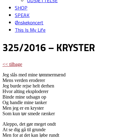
UDSÆTTELSE
SHOP
SPEAK
Ønskekoncert
This Is My Life
325/2016 – KRYSTER
<< tilbage
Jeg slås med mine tømmermænd
Mens verden eroderer
Jeg burde rejse helt derhen
Hvor alting eksploderer
Binde mine udsagn op
Og handle mine tanker
Men jeg er en kryster
Som kun tør smede rænker
Aleppo, det gør meget ondt
At se dig gå til grunde
Men for at det kan løbe rundt