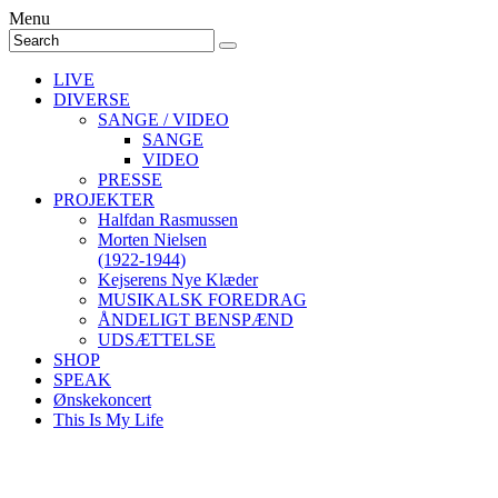
Menu
LIVE
DIVERSE
SANGE / VIDEO
SANGE
VIDEO
PRESSE
PROJEKTER
Halfdan Rasmussen
Morten Nielsen
(1922-1944)
Kejserens Nye Klæder
MUSIKALSK FOREDRAG
ÅNDELIGT BENSPÆND
UDSÆTTELSE
SHOP
SPEAK
Ønskekoncert
This Is My Life