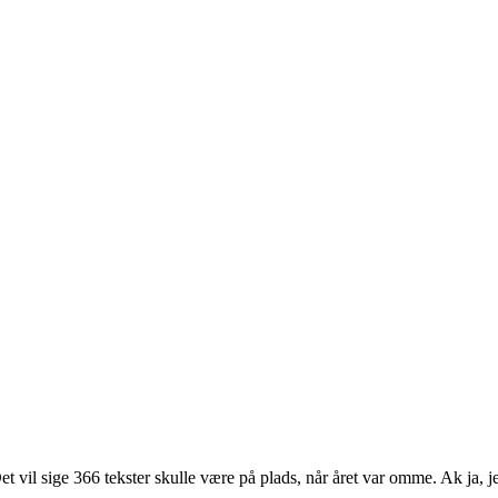
016
EMIK
et vil sige 366 tekster skulle være på plads, når året var omme. Ak ja,