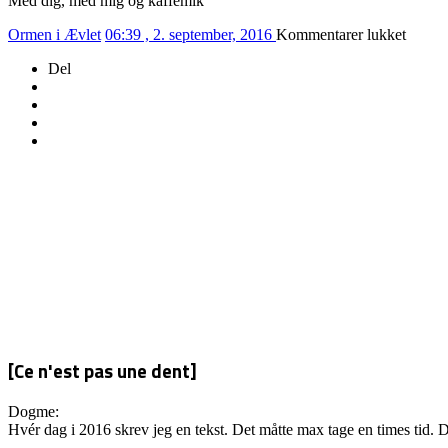
Med dig, med mig og kaffemik
til
Ormen i Ævlet
06:39 , 2. september, 2016
Kommentarer lukket
246/2
Del
–
KAFF
[Ce n'est pas une dent]
Dogme:
Hvér dag i 2016 skrev jeg en tekst. Det måtte max tage en times tid. D