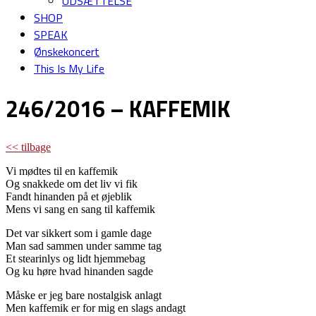
UDSÆTTELSE
SHOP
SPEAK
Ønskekoncert
This Is My Life
246/2016 – KAFFEMIK
<< tilbage
Vi mødtes til en kaffemik
Og snakkede om det liv vi fik
Fandt hinanden på et øjeblik
Mens vi sang en sang til kaffemik
Det var sikkert som i gamle dage
Man sad sammen under samme tag
Et stearinlys og lidt hjemmebag
Og ku høre hvad hinanden sagde
Måske er jeg bare nostalgisk anlagt
Men kaffemik er for mig en slags andagt