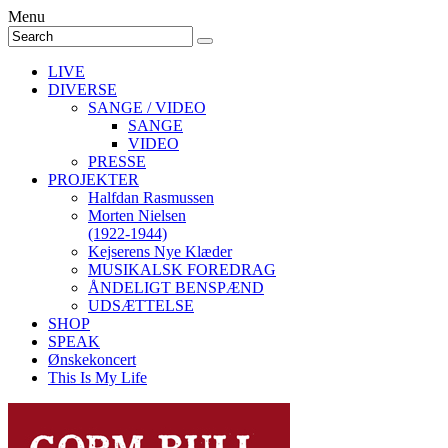
Menu
LIVE
DIVERSE
SANGE / VIDEO
SANGE
VIDEO
PRESSE
PROJEKTER
Halfdan Rasmussen
Morten Nielsen
(1922-1944)
Kejserens Nye Klæder
MUSIKALSK FOREDRAG
ÅNDELIGT BENSPÆND
UDSÆTTELSE
SHOP
SPEAK
Ønskekoncert
This Is My Life