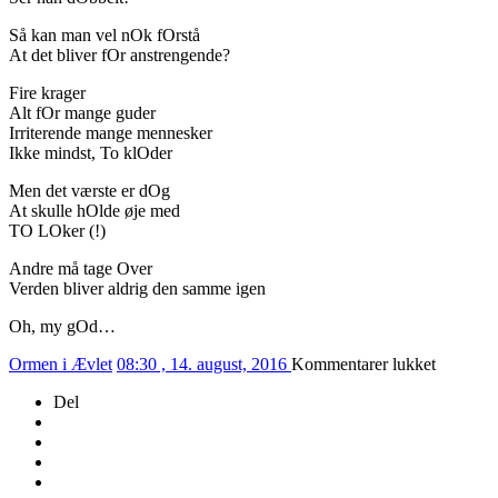
Så kan man vel nOk fOrstå
At det bliver fOr anstrengende?
Fire krager
Alt fOr mange guder
Irriterende mange mennesker
Ikke mindst, To klOder
Men det værste er dOg
At skulle hOlde øje med
TO LOker (!)
Andre må tage Over
Verden bliver aldrig den samme igen
Oh, my gOd…
til
Ormen i Ævlet
08:30 , 14. august, 2016
Kommentarer lukket
227/201
Del
–
ALFAB
ORDEN
PART
17