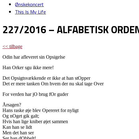
Ønskekoncert
This Is My Life
227/2016 – ALFABETISK ORDEN
<< tilbage
Odin har afleveret sin Opsigelse
Han Orker sgu ikke mere!
Det Opsigtsvækkende er ikke at han stOpper
Det er mere tanken Om hvem der nu skal tage Over
For verden har jO brug fOr guder
Årsagen?
Hans raske øje blev Opereret for nyligt
Og nOget gik galt;
Hvis han lige kniber øjet sammen
Kan han se lidt
Men det han ser
Ser han dObbelt!