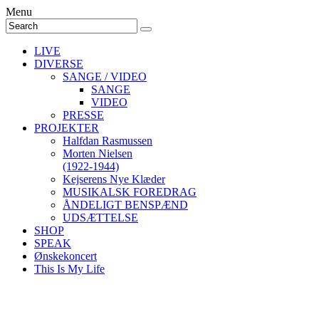
Menu
LIVE
DIVERSE
SANGE / VIDEO
SANGE
VIDEO
PRESSE
PROJEKTER
Halfdan Rasmussen
Morten Nielsen
(1922-1944)
Kejserens Nye Klæder
MUSIKALSK FOREDRAG
ÅNDELIGT BENSPÆND
UDSÆTTELSE
SHOP
SPEAK
Ønskekoncert
This Is My Life