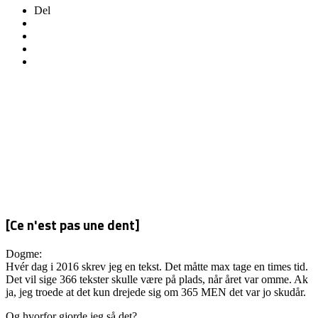
Del
[Ce n'est pas une dent]
Dogme:
Hvér dag i 2016 skrev jeg en tekst. Det måtte max tage en times tid.
Det vil sige 366 tekster skulle være på plads, når året var omme. Ak
ja, jeg troede at det kun drejede sig om 365 MEN det var jo skudår.
Og hvorfor gjorde jeg så det?