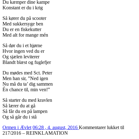
Du kæmper dine kampe
Konstant er du i krig
Så kører du på scooter
Med sukkersyge ben
Du er en fiskekutter
Med alt for mange mén
Så dør du i et hjørne
Hvor ingen ved du er
Og sjælen leviterer
Blandt blæst og fuglefjer
Du mødes med Sct. Peter
Men han sir, ”Ned igen
Nu må du ta’ dig sammen
Én chance til, min ven!”
Så starter du med kravlen
Så lærer du at gå
Så får du en på lampen
Og så går du i stå
Ormen i Ævlet
06:28 , 4. august, 2016
Kommentarer lukket
til
217/2016 – REINKLAMATION