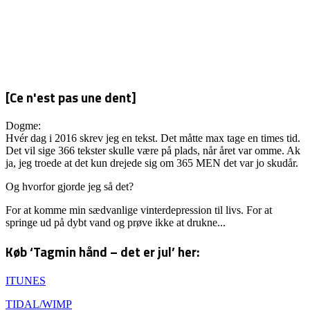
[Ce n'est pas une dent]
Dogme:
Hvér dag i 2016 skrev jeg en tekst. Det måtte max tage en times tid.
Det vil sige 366 tekster skulle være på plads, når året var omme. Ak
ja, jeg troede at det kun drejede sig om 365 MEN det var jo skudår.
Og hvorfor gjorde jeg så det?
For at komme min sædvanlige vinterdepression til livs. For at
springe ud på dybt vand og prøve ikke at drukne...
Køb ‘Tagmin hånd – det er jul’ her:
ITUNES
TIDAL/WIMP