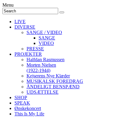
Menu
LIVE
DIVERSE
SANGE / VIDEO
SANGE
VIDEO
PRESSE
PROJEKTER
Halfdan Rasmussen
Morten Nielsen
(1922-1944)
Kejserens Nye Klæder
MUSIKALSK FOREDRAG
ÅNDELIGT BENSPÆND
UDSÆTTELSE
SHOP
SPEAK
Ønskekoncert
This Is My Life