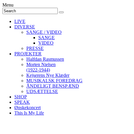
Menu
LIVE
DIVERSE
SANGE / VIDEO
SANGE
VIDEO
PRESSE
PROJEKTER
Halfdan Rasmussen
Morten Nielsen
(1922-1944)
Kejserens Nye Klæder
MUSIKALSK FOREDRAG
ÅNDELIGT BENSPÆND
UDSÆTTELSE
SHOP
SPEAK
Ønskekoncert
This Is My Life