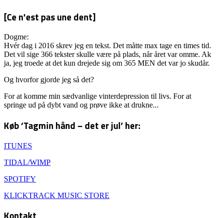
[Ce n'est pas une dent]
Dogme:
Hvér dag i 2016 skrev jeg en tekst. Det måtte max tage en times tid.
Det vil sige 366 tekster skulle være på plads, når året var omme. Ak
ja, jeg troede at det kun drejede sig om 365 MEN det var jo skudår.
Og hvorfor gjorde jeg så det?
For at komme min sædvanlige vinterdepression til livs. For at
springe ud på dybt vand og prøve ikke at drukne...
Køb ‘Tagmin hånd – det er jul’ her:
ITUNES
TIDAL/WIMP
SPOTIFY
KLICKTRACK MUSIC STORE
Kontakt