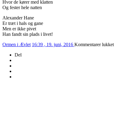
Hvor de kører med klatten
Og fester hele natten
Alexander Hane
Er træt i hals og gane
Men er ikke pivet
Han fandt sin plads i livet!
til
Ormen i Ævlet
16:39 , 19. juni, 2016
Kommentarer lukket
171/2016
Del
–
GALEHU