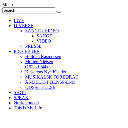
Menu
LIVE
DIVERSE
SANGE / VIDEO
SANGE
VIDEO
PRESSE
PROJEKTER
Halfdan Rasmussen
Morten Nielsen
(1922-1944)
Kejserens Nye Klæder
MUSIKALSK FOREDRAG
ÅNDELIGT BENSPÆND
UDSÆTTELSE
SHOP
SPEAK
Ønskekoncert
This Is My Life