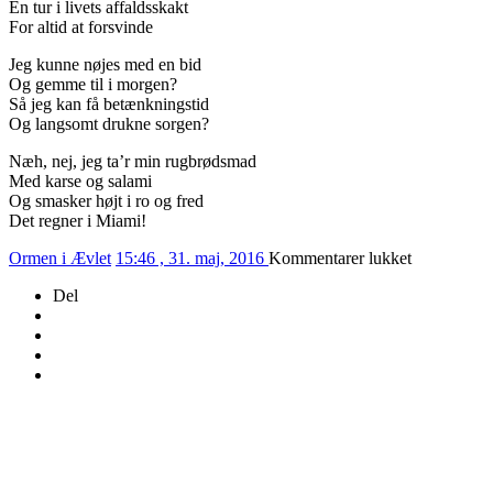
En tur i livets affaldsskakt
For altid at forsvinde
Jeg kunne nøjes med en bid
Og gemme til i morgen?
Så jeg kan få betænkningstid
Og langsomt drukne sorgen?
Næh, nej, jeg ta’r min rugbrødsmad
Med karse og salami
Og smasker højt i ro og fred
Det regner i Miami!
til
Ormen i Ævlet
15:46 , 31. maj, 2016
Kommentarer lukket
152/2016
Del
–
HÅNDMA
SKÆBNE