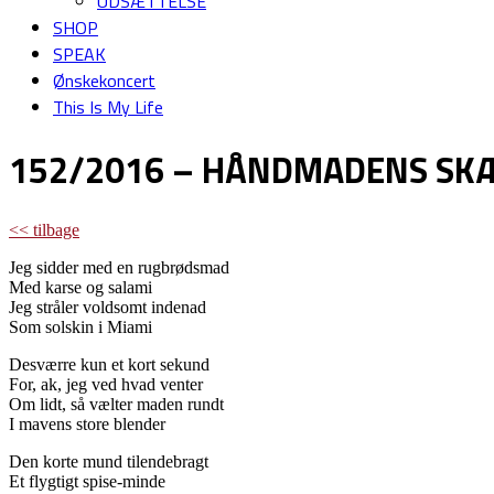
UDSÆTTELSE
SHOP
SPEAK
Ønskekoncert
This Is My Life
152/2016 – HÅNDMADENS SK
<< tilbage
Jeg sidder med en rugbrødsmad
Med karse og salami
Jeg stråler voldsomt indenad
Som solskin i Miami
Desværre kun et kort sekund
For, ak, jeg ved hvad venter
Om lidt, så vælter maden rundt
I mavens store blender
Den korte mund tilendebragt
Et flygtigt spise-minde