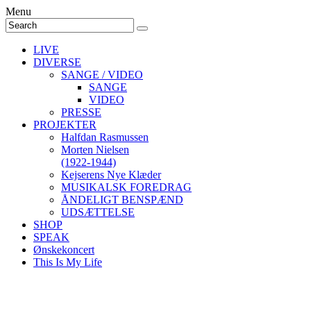
Menu
LIVE
DIVERSE
SANGE / VIDEO
SANGE
VIDEO
PRESSE
PROJEKTER
Halfdan Rasmussen
Morten Nielsen
(1922-1944)
Kejserens Nye Klæder
MUSIKALSK FOREDRAG
ÅNDELIGT BENSPÆND
UDSÆTTELSE
SHOP
SPEAK
Ønskekoncert
This Is My Life