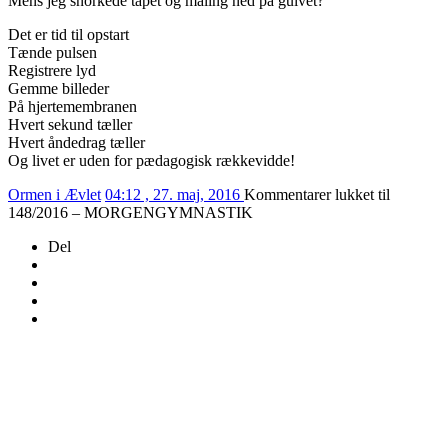
Mens jeg snorkede tapet og maling ned på gulvet?
Det er tid til opstart
Tænde pulsen
Registrere lyd
Gemme billeder
På hjertemembranen
Hvert sekund tæller
Hvert åndedrag tæller
Og livet er uden for pædagogisk rækkevidde!
Ormen i Ævlet
04:12 , 27. maj, 2016
Kommentarer lukket
til
148/2016 – MORGENGYMNASTIK
Del