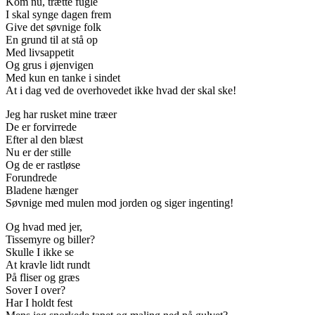
Kom nu, trætte fugle
I skal synge dagen frem
Give det søvnige folk
En grund til at stå op
Med livsappetit
Og grus i øjenvigen
Med kun en tanke i sindet
At i dag ved de overhovedet ikke hvad der skal ske!
Jeg har rusket mine træer
De er forvirrede
Efter al den blæst
Nu er der stille
Og de er rastløse
Forundrede
Bladene hænger
Søvnige med mulen mod jorden og siger ingenting!
Og hvad med jer,
Tissemyre og biller?
Skulle I ikke se
At kravle lidt rundt
På fliser og græs
Sover I over?
Har I holdt fest