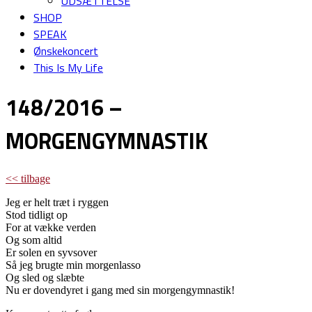
UDSÆTTELSE
SHOP
SPEAK
Ønskekoncert
This Is My Life
148/2016 –
MORGENGYMNASTIK
<< tilbage
Jeg er helt træt i ryggen
Stod tidligt op
For at vække verden
Og som altid
Er solen en syvsover
Så jeg brugte min morgenlasso
Og sled og slæbte
Nu er dovendyret i gang med sin morgengymnastik!