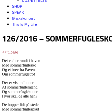
UDSÆTTELSE
SHOP
SPEAK
Ønskekoncert
This Is My Life
126/2016 – SOMMERFUGLESK
<< tilbage
Det vælter rundt i haven
Med sommerfuglesko
Og et brev fra Paven
Om sommerfugletro!
Der er vist millioner
Af sommerfuglemænd
Og sommerfuglekoner
Hvor skal de alle hen?
De hopper lidt på stedet
Med sommerfuglespjæt