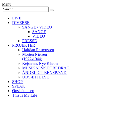
Menu
LIVE
DIVERSE
SANGE / VIDEO
SANGE
VIDEO
PRESSE
PROJEKTER
Halfdan Rasmussen
Morten Nielsen
(1922-1944)
Kejserens Nye Klæder
MUSIKALSK FOREDRAG
ÅNDELIGT BENSPÆND
UDSÆTTELSE
SHOP
SPEAK
Ønskekoncert
This Is My Life