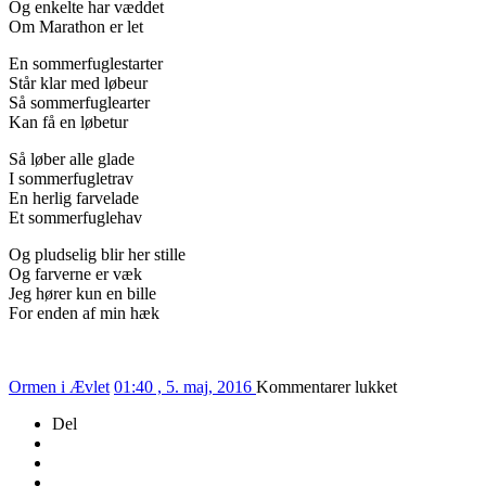
Og enkelte har væddet
Om Marathon er let
En sommerfuglestarter
Står klar med løbeur
Så sommerfuglearter
Kan få en løbetur
Så løber alle glade
I sommerfugletrav
En herlig farvelade
Et sommerfuglehav
Og pludselig blir her stille
Og farverne er væk
Jeg hører kun en bille
For enden af min hæk
til
Ormen i Ævlet
01:40 , 5. maj, 2016
Kommentarer lukket
126/2016
Del
–
SOMMERF