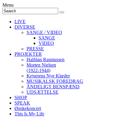
Menu
LIVE
DIVERSE
SANGE / VIDEO
SANGE
VIDEO
PRESSE
PROJEKTER
Halfdan Rasmussen
Morten Nielsen
(1922-1944)
Kejserens Nye Klæder
MUSIKALSK FOREDRAG
ÅNDELIGT BENSPÆND
UDSÆTTELSE
SHOP
SPEAK
Ønskekoncert
This Is My Life