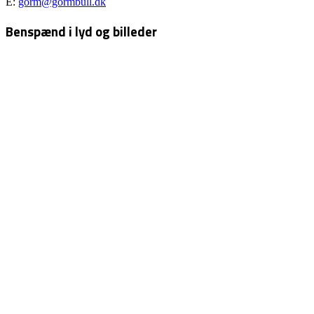
E:
gorm@gormbull.dk
Benspænd i lyd og billeder