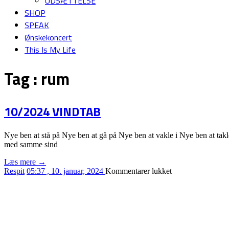
UDSÆTTELSE
SHOP
SPEAK
Ønskekoncert
This Is My Life
Tag :
rum
10/2024 VINDTAB
Nye ben at stå på Nye ben at gå på Nye ben at vakle i Nye ben at tak
med samme sind
Læs mere →
til
Respit
05:37 , 10. januar, 2024
Kommentarer lukket
10/2024
VINDTAB