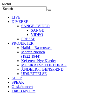
Menu
LIVE
DIVERSE
SANGE / VIDEO
SANGE
VIDEO
PRESSE
PROJEKTER
Halfdan Rasmussen
Morten Nielsen
(1922-1944)
Kejserens Nye Klæder
MUSIKALSK FOREDRAG
ÅNDELIGT BENSPÆND
UDSÆTTELSE
SHOP
SPEAK
Ønskekoncert
This Is My Life