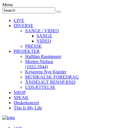
Menu
LIVE
DIVERSE
SANGE / VIDEO
SANGE
VIDEO
PRESSE
PROJEKTER
Halfdan Rasmussen
Morten Nielsen
(1922-1944)
Kejserens Nye Klæder
MUSIKALSK FOREDRAG
ÅNDELIGT BENSPÆND
UDSÆTTELSE
SHOP
SPEAK
Ønskekoncert
This Is My Life