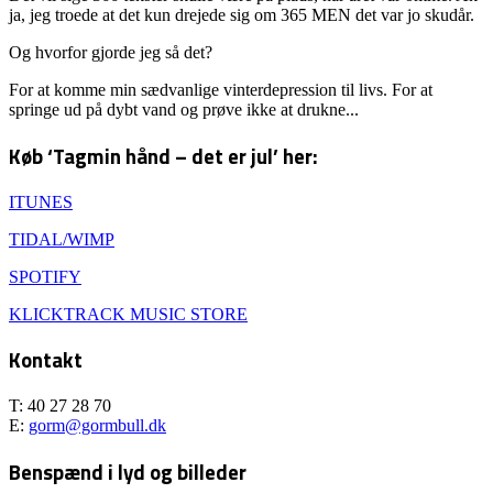
ja, jeg troede at det kun drejede sig om 365 MEN det var jo skudår.
Og hvorfor gjorde jeg så det?
For at komme min sædvanlige vinterdepression til livs. For at
springe ud på dybt vand og prøve ikke at drukne...
Køb ‘Tagmin hånd – det er jul’ her:
ITUNES
TIDAL/WIMP
SPOTIFY
KLICKTRACK MUSIC STORE
Kontakt
T: 40 27 28 70
E:
gorm@gormbull.dk
Benspænd i lyd og billeder