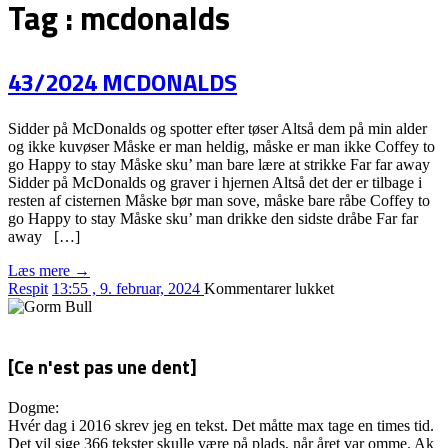
Tag :
mcdonalds
43/2024 MCDONALDS
Sidder på McDonalds og spotter efter tøser Altså dem på min alder
og ikke kuvøser Måske er man heldig, måske er man ikke Coffey to
go Happy to stay Måske sku’ man bare lære at strikke Far far away
Sidder på McDonalds og graver i hjernen Altså det der er tilbage i
resten af cisternen Måske bør man sove, måske bare råbe Coffey to
go Happy to stay Måske sku’ man drikke den sidste dråbe Far far
away […]
Læs mere →
til
Respit
13:55 , 9. februar, 2024
Kommentarer lukket
43/2024
MCDONALDS
[Ce n'est pas une dent]
Dogme:
Hvér dag i 2016 skrev jeg en tekst. Det måtte max tage en times tid.
Det vil sige 366 tekster skulle være på plads, når året var omme. Ak