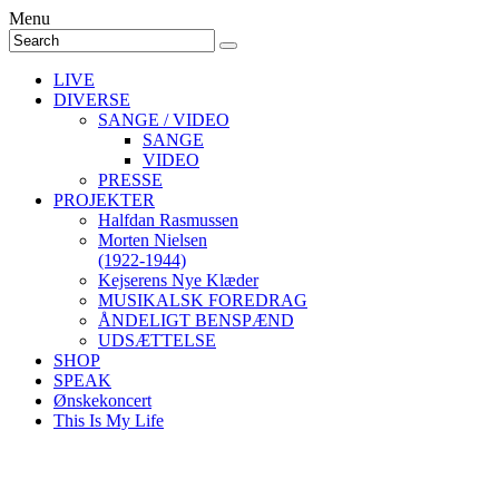
Menu
LIVE
DIVERSE
SANGE / VIDEO
SANGE
VIDEO
PRESSE
PROJEKTER
Halfdan Rasmussen
Morten Nielsen
(1922-1944)
Kejserens Nye Klæder
MUSIKALSK FOREDRAG
ÅNDELIGT BENSPÆND
UDSÆTTELSE
SHOP
SPEAK
Ønskekoncert
This Is My Life