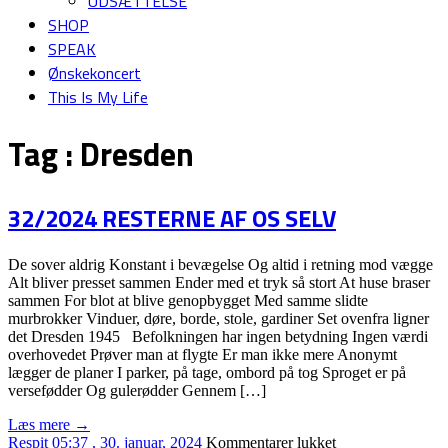
UDSÆTTELSE
SHOP
SPEAK
Ønskekoncert
This Is My Life
Tag :
Dresden
32/2024 RESTERNE AF OS SELV
De sover aldrig Konstant i bevægelse Og altid i retning mod vægge
Alt bliver presset sammen Ender med et tryk så stort At huse braser
sammen For blot at blive genopbygget Med samme slidte
murbrokker Vinduer, døre, borde, stole, gardiner Set ovenfra ligner
det Dresden 1945 Befolkningen har ingen betydning Ingen værdi
overhovedet Prøver man at flygte Er man ikke mere Anonymt
lægger de planer I parker, på tage, ombord på tog Sproget er på
versefødder Og gulerødder Gennem […]
Læs mere →
til
Respit
05:37 , 30. januar, 2024
Kommentarer lukket