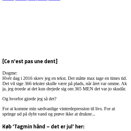
32/2024
RESTERNE
AF
OS
SELV
[Ce n'est pas une dent]
Dogme:
Hvér dag i 2016 skrev jeg en tekst. Det måtte max tage en times tid.
Det vil sige 366 tekster skulle være på plads, når året var omme. Ak
ja, jeg troede at det kun drejede sig om 365 MEN det var jo skudår.
Og hvorfor gjorde jeg så det?
For at komme min sædvanlige vinterdepression til livs. For at
springe ud på dybt vand og prøve ikke at drukne...
Køb ‘Tagmin hånd – det er jul’ her: