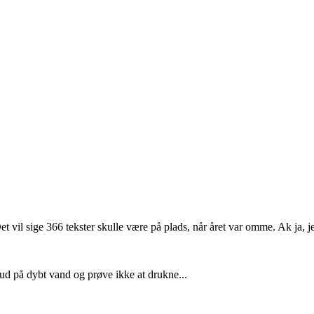
AVEJ
et vil sige 366 tekster skulle være på plads, når året var omme. Ak ja,
 ud på dybt vand og prøve ikke at drukne...