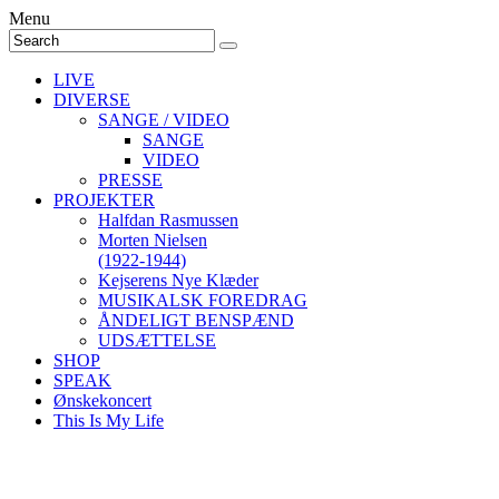
Menu
LIVE
DIVERSE
SANGE / VIDEO
SANGE
VIDEO
PRESSE
PROJEKTER
Halfdan Rasmussen
Morten Nielsen
(1922-1944)
Kejserens Nye Klæder
MUSIKALSK FOREDRAG
ÅNDELIGT BENSPÆND
UDSÆTTELSE
SHOP
SPEAK
Ønskekoncert
This Is My Life