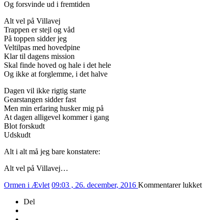
Og forsvinde ud i fremtiden
Alt vel på Villavej
Trappen er stejl og våd
På toppen sidder jeg
Veltilpas med hovedpine
Klar til dagens mission
Skal finde hoved og hale i det hele
Og ikke at forglemme, i det halve
Dagen vil ikke rigtig starte
Gearstangen sidder fast
Men min erfaring husker mig på
At dagen alligevel kommer i gang
Blot forskudt
Udskudt
Alt i alt må jeg bare konstatere:
Alt vel på Villavej…
til
Ormen i Ævlet
09:03 , 26. december, 2016
Kommentarer lukket
361/2
Del
–
ALT
VEL