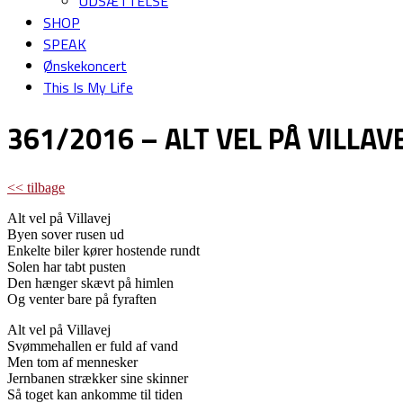
UDSÆTTELSE
SHOP
SPEAK
Ønskekoncert
This Is My Life
361/2016 – ALT VEL PÅ VILLAV
<< tilbage
Alt vel på Villavej
Byen sover rusen ud
Enkelte biler kører hostende rundt
Solen har tabt pusten
Den hænger skævt på himlen
Og venter bare på fyraften
Alt vel på Villavej
Svømmehallen er fuld af vand
Men tom af mennesker
Jernbanen strækker sine skinner
Så toget kan ankomme til tiden