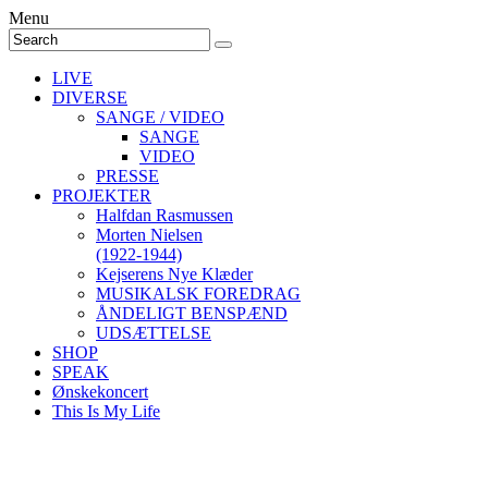
Menu
LIVE
DIVERSE
SANGE / VIDEO
SANGE
VIDEO
PRESSE
PROJEKTER
Halfdan Rasmussen
Morten Nielsen
(1922-1944)
Kejserens Nye Klæder
MUSIKALSK FOREDRAG
ÅNDELIGT BENSPÆND
UDSÆTTELSE
SHOP
SPEAK
Ønskekoncert
This Is My Life