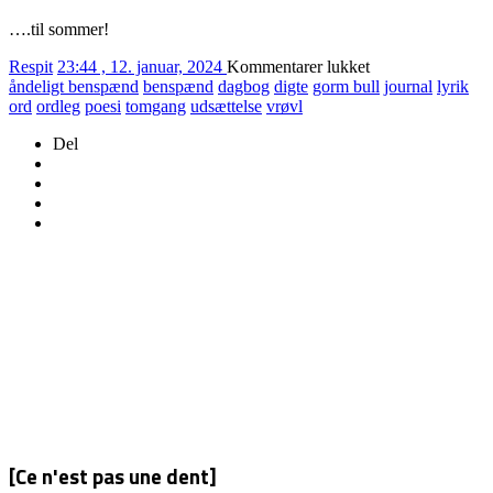
….til sommer!
til
Respit
23:44 , 12. januar, 2024
Kommentarer lukket
14/2024
åndeligt benspænd
benspænd
dagbog
digte
gorm bull
journal
lyrik
VOLAPYKSAK
ord
ordleg
poesi
tomgang
udsættelse
vrøvl
Del
[Ce n'est pas une dent]