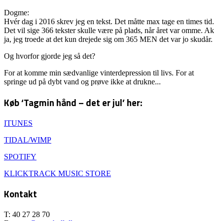
Dogme:
Hvér dag i 2016 skrev jeg en tekst. Det måtte max tage en times tid.
Det vil sige 366 tekster skulle være på plads, når året var omme. Ak
ja, jeg troede at det kun drejede sig om 365 MEN det var jo skudår.
Og hvorfor gjorde jeg så det?
For at komme min sædvanlige vinterdepression til livs. For at
springe ud på dybt vand og prøve ikke at drukne...
Køb ‘Tagmin hånd – det er jul’ her:
ITUNES
TIDAL/WIMP
SPOTIFY
KLICKTRACK MUSIC STORE
Kontakt
T: 40 27 28 70