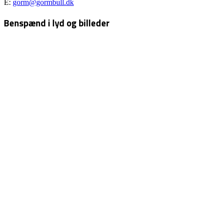
E:
gorm@gormbull.dk
Benspænd i lyd og billeder