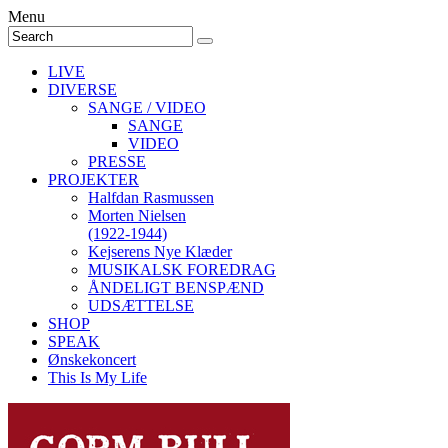
Menu
LIVE
DIVERSE
SANGE / VIDEO
SANGE
VIDEO
PRESSE
PROJEKTER
Halfdan Rasmussen
Morten Nielsen
(1922-1944)
Kejserens Nye Klæder
MUSIKALSK FOREDRAG
ÅNDELIGT BENSPÆND
UDSÆTTELSE
SHOP
SPEAK
Ønskekoncert
This Is My Life