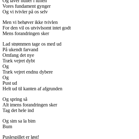
Og laver huller i luften
Vores fundament gynger
Og vi tvivler på os selv
Men vi behøver ikke tvivlen
For den vil os utvivlsomt intet godt
Mens forandringen sker
Lad strømmen tage os med ud
På ukendt farvand
Omfang det nye
Træk vejret dybt
Og
Træk vejret endnu dybere
Og
Pust ud
Helt ud til kanten af afgrunden
Og spring så
Alt imens forandringen sker
Tag det hele ind
Og sim sa la bim
Bum
Puslespillet er løst!