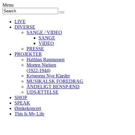
Menu
LIVE
DIVERSE
SANGE / VIDEO
SANGE
VIDEO
PRESSE
PROJEKTER
Halfdan Rasmussen
Morten Nielsen
(1922-1944)
Kejserens Nye Klæder
MUSIKALSK FOREDRAG
ÅNDELIGT BENSPÆND
UDSÆTTELSE
SHOP
SPEAK
Ønskekoncert
This Is My Life