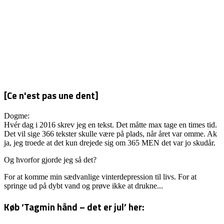
EN
UDDØD
ART
[Ce n'est pas une dent]
Dogme:
Hvér dag i 2016 skrev jeg en tekst. Det måtte max tage en times tid.
Det vil sige 366 tekster skulle være på plads, når året var omme. Ak
ja, jeg troede at det kun drejede sig om 365 MEN det var jo skudår.
Og hvorfor gjorde jeg så det?
For at komme min sædvanlige vinterdepression til livs. For at
springe ud på dybt vand og prøve ikke at drukne...
Køb ‘Tagmin hånd – det er jul’ her: