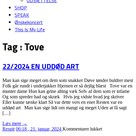
UDSÆTTELSE
SHOP
SPEAK
Ønskekoncert
This Is My Life
Tag :
Tove
22/2024 EN UDDØD ART
Man kan sige meget om dem som snakker Døve tønder buldrer mest
Folk går rundt i underjakker Hjernen er så dejlig blæst Tove var en
munter dame Hun kan grine alting væk Selv af dem som er infame
Og som spreder had og skræk Hvis jeg vidste hvad jeg skriver
Eller kunne tænke klart Så var dette vers en ener Resten var en
uddød art Man kan sige lidt om mangt og meget Uden at få sagt
[…]
Læs mere →
til
Respit
06:18 , 21. januar, 2024
Kommentarer lukket
22/2024