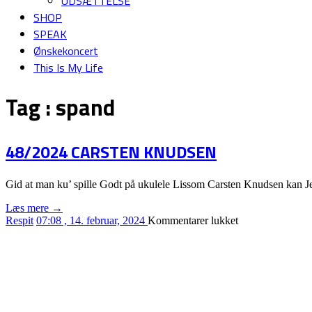
UDSÆTTELSE
SHOP
SPEAK
Ønskekoncert
This Is My Life
Tag :
spand
48/2024 CARSTEN KNUDSEN
Gid at man ku’ spille Godt på ukulele Lissom Carsten Knudsen kan Jeg
Læs mere →
til
Respit
07:08 , 14. februar, 2024
Kommentarer lukket
48/2024
CARSTEN
KNUDSEN