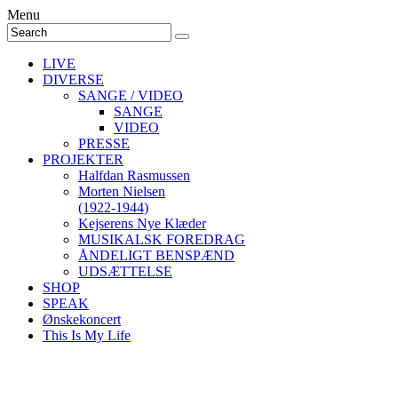
Menu
LIVE
DIVERSE
SANGE / VIDEO
SANGE
VIDEO
PRESSE
PROJEKTER
Halfdan Rasmussen
Morten Nielsen
(1922-1944)
Kejserens Nye Klæder
MUSIKALSK FOREDRAG
ÅNDELIGT BENSPÆND
UDSÆTTELSE
SHOP
SPEAK
Ønskekoncert
This Is My Life