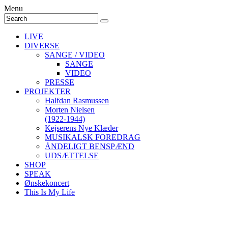
Menu
LIVE
DIVERSE
SANGE / VIDEO
SANGE
VIDEO
PRESSE
PROJEKTER
Halfdan Rasmussen
Morten Nielsen
(1922-1944)
Kejserens Nye Klæder
MUSIKALSK FOREDRAG
ÅNDELIGT BENSPÆND
UDSÆTTELSE
SHOP
SPEAK
Ønskekoncert
This Is My Life