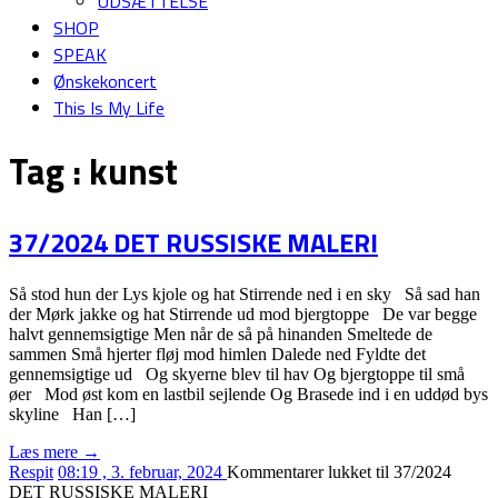
UDSÆTTELSE
SHOP
SPEAK
Ønskekoncert
This Is My Life
Tag :
kunst
37/2024 DET RUSSISKE MALERI
Så stod hun der Lys kjole og hat Stirrende ned i en sky Så sad han
der Mørk jakke og hat Stirrende ud mod bjergtoppe De var begge
halvt gennemsigtige Men når de så på hinanden Smeltede de
sammen Små hjerter fløj mod himlen Dalede ned Fyldte det
gennemsigtige ud Og skyerne blev til hav Og bjergtoppe til små
øer Mod øst kom en lastbil sejlende Og Brasede ind i en uddød bys
skyline Han […]
Læs mere →
Respit
08:19 , 3. februar, 2024
Kommentarer lukket
til 37/2024
DET RUSSISKE MALERI