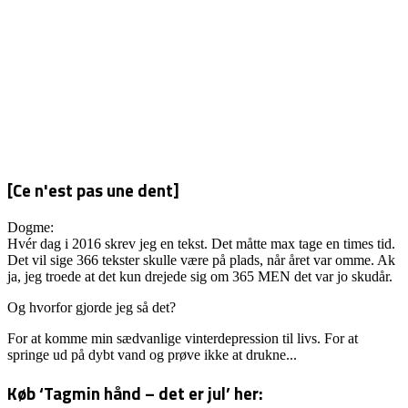
[Ce n'est pas une dent]
Dogme:
Hvér dag i 2016 skrev jeg en tekst. Det måtte max tage en times tid.
Det vil sige 366 tekster skulle være på plads, når året var omme. Ak
ja, jeg troede at det kun drejede sig om 365 MEN det var jo skudår.
Og hvorfor gjorde jeg så det?
For at komme min sædvanlige vinterdepression til livs. For at
springe ud på dybt vand og prøve ikke at drukne...
Køb ‘Tagmin hånd – det er jul’ her: