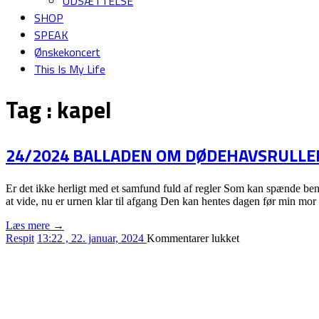
UDSÆTTELSE
SHOP
SPEAK
Ønskekoncert
This Is My Life
Tag :
kapel
24/2024 BALLADEN OM DØDEHAVSRULLE
Er det ikke herligt med et samfund fuld af regler Som kan spænde ben 
at vide, nu er urnen klar til afgang Den kan hentes dagen før min mor 
Læs mere →
til
Respit
13:22 , 22. januar, 2024
Kommentarer lukket
24/2024
BALLADEN
OM
DØDEHAVSRU