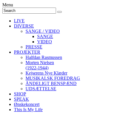
Menu
LIVE
DIVERSE
SANGE / VIDEO
SANGE
VIDEO
PRESSE
PROJEKTER
Halfdan Rasmussen
Morten Nielsen
(1922-1944)
Kejserens Nye Klæder
MUSIKALSK FOREDRAG
ÅNDELIGT BENSPÆND
UDSÆTTELSE
SHOP
SPEAK
Ønskekoncert
This Is My Life