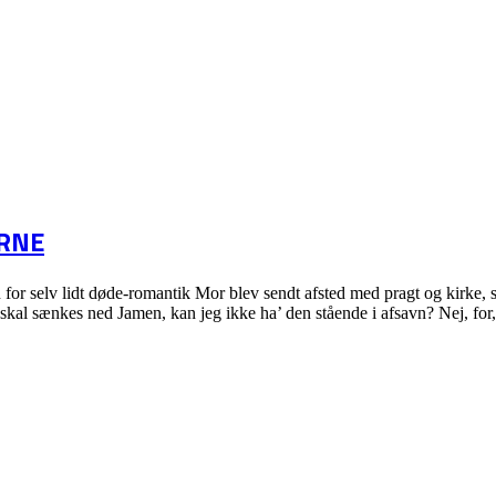
RNE
for selv lidt døde-romantik Mor blev sendt afsted med pragt og kirke, 
skal sænkes ned Jamen, kan jeg ikke ha’ den stående i afsavn? Nej, for,
LLERNE