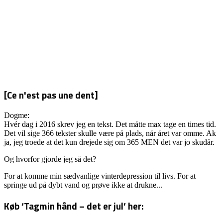
HOVEDLØS
ENGEL
[Ce n'est pas une dent]
Dogme:
Hvér dag i 2016 skrev jeg en tekst. Det måtte max tage en times tid.
Det vil sige 366 tekster skulle være på plads, når året var omme. Ak
ja, jeg troede at det kun drejede sig om 365 MEN det var jo skudår.
Og hvorfor gjorde jeg så det?
For at komme min sædvanlige vinterdepression til livs. For at
springe ud på dybt vand og prøve ikke at drukne...
Køb ‘Tagmin hånd – det er jul’ her: