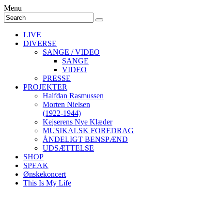
Menu
LIVE
DIVERSE
SANGE / VIDEO
SANGE
VIDEO
PRESSE
PROJEKTER
Halfdan Rasmussen
Morten Nielsen
(1922-1944)
Kejserens Nye Klæder
MUSIKALSK FOREDRAG
ÅNDELIGT BENSPÆND
UDSÆTTELSE
SHOP
SPEAK
Ønskekoncert
This Is My Life