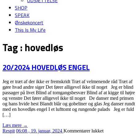
UDSÆTTELSE
SHOP
SPEAK
Ønskekoncert
This Is My Life
Tag :
hovedløs
20/2024 HOVEDLØS ENGEL
Jeg er træt af der ikke er fremskridt Træt af velmenende råd Træt af
gøre hvad andre siger Det fører alligevel ikke til noget Jeg er blind
passager på livet Blind af tomgangsbesvær Blind af at kigge til højre
og venstre Det fører alligevel ikke til noget De danser med prinsen
og hans hvide hest Blandt blår og gobeliner og glas Jeg danser rundt
med en hovedløs engel I et lufttomt og rungende palads Jeg er fuld
[…]
Læs mere →
til
Respit
06:08 , 19. januar, 2024
Kommentarer lukket
20/2024