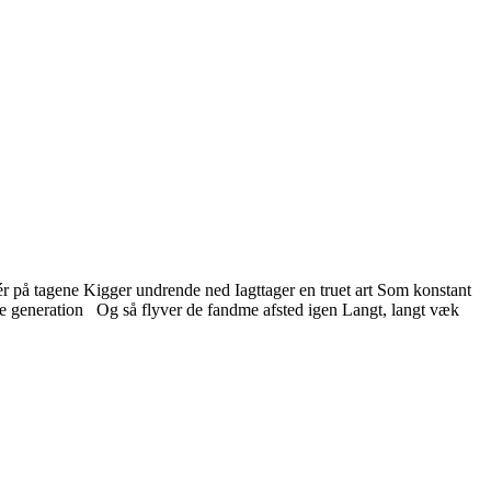
 på tagene Kigger undrende ned Iagttager en truet art Som konstant
ste generation Og så flyver de fandme afsted igen Langt, langt væk