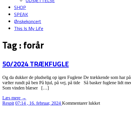
UDSÆTTELSE
SHOP
SPEAK
Ønskekoncert
This Is My Life
Tag :
forår
50/2024 TRÆKFUGLE
Og da dukker de pludselig op igen Fuglene De trækkende som har på 
vælter rundt på ben På hjul, på vej, på tide Så basker fuglene lidt 
Som vinden blæser […]
Læs mere →
til
Respit
07:14 , 16. februar, 2024
Kommentarer lukket
50/2024
TRÆKFUGLE