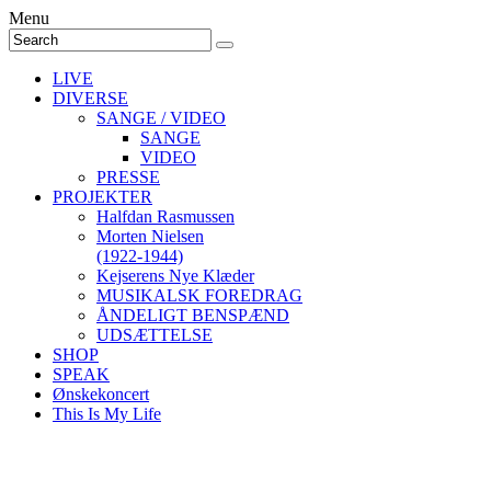
Menu
LIVE
DIVERSE
SANGE / VIDEO
SANGE
VIDEO
PRESSE
PROJEKTER
Halfdan Rasmussen
Morten Nielsen
(1922-1944)
Kejserens Nye Klæder
MUSIKALSK FOREDRAG
ÅNDELIGT BENSPÆND
UDSÆTTELSE
SHOP
SPEAK
Ønskekoncert
This Is My Life