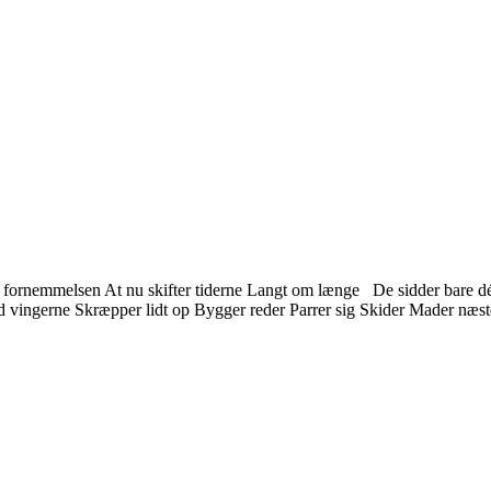
fornemmelsen At nu skifter tiderne Langt om længe De sidder bare dér
med vingerne Skræpper lidt op Bygger reder Parrer sig Skider Mader næ