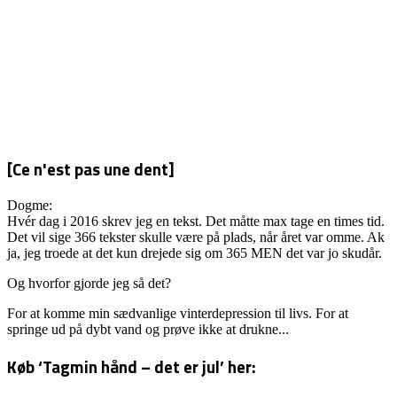
[Ce n'est pas une dent]
Dogme:
Hvér dag i 2016 skrev jeg en tekst. Det måtte max tage en times tid.
Det vil sige 366 tekster skulle være på plads, når året var omme. Ak
ja, jeg troede at det kun drejede sig om 365 MEN det var jo skudår.
Og hvorfor gjorde jeg så det?
For at komme min sædvanlige vinterdepression til livs. For at
springe ud på dybt vand og prøve ikke at drukne...
Køb ‘Tagmin hånd – det er jul’ her: