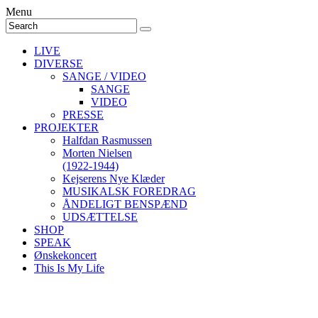
Menu
LIVE
DIVERSE
SANGE / VIDEO
SANGE
VIDEO
PRESSE
PROJEKTER
Halfdan Rasmussen
Morten Nielsen
(1922-1944)
Kejserens Nye Klæder
MUSIKALSK FOREDRAG
ÅNDELIGT BENSPÆND
UDSÆTTELSE
SHOP
SPEAK
Ønskekoncert
This Is My Life