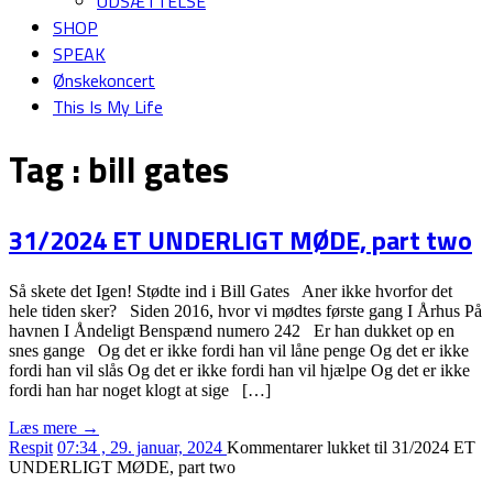
UDSÆTTELSE
SHOP
SPEAK
Ønskekoncert
This Is My Life
Tag :
bill gates
31/2024 ET UNDERLIGT MØDE, part two
Så skete det Igen! Stødte ind i Bill Gates Aner ikke hvorfor det
hele tiden sker? Siden 2016, hvor vi mødtes første gang I Århus På
havnen I Åndeligt Benspænd numero 242 Er han dukket op en
snes gange Og det er ikke fordi han vil låne penge Og det er ikke
fordi han vil slås Og det er ikke fordi han vil hjælpe Og det er ikke
fordi han har noget klogt at sige […]
Læs mere →
Respit
07:34 , 29. januar, 2024
Kommentarer lukket
til 31/2024 ET
UNDERLIGT MØDE, part two